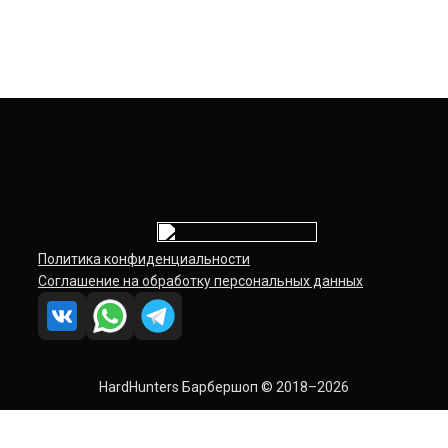
favicon-3
Навигация
Previous:
favicon-3
по
записям
Политика конфиденциальности
Соглашение на обработку персональных данных
HardHunters Барбершоп © 2018–2026